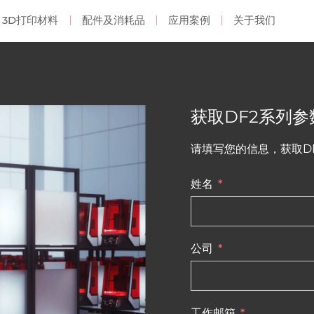
3D打印材料
配件及消耗品
应用案例
关于我们
树脂
化3D打印机
精度工业3D视觉检测
思看科技
尼龙3D打印机
金属打印
获取DF2系列参
定式蓝光三维扫描仪
RMS220 系列
MetalFuse
请填写您的信息，获取D
姓名
公司
工作邮箱