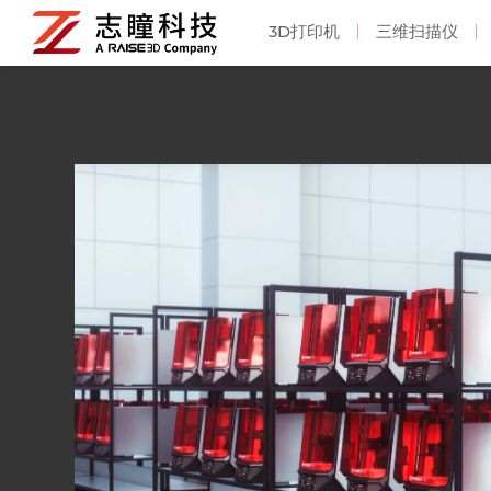
3D打印机
三维扫描仪
3D打印机
工程塑料3D打印机
FDM/FFF 耗材
3D扫描仪/3D数字化
Raise3D
光固化
光固
高
三维扫描仪
Pro3 HS 系列
双光源手持3D扫描仪
Hyper Speed高速升级套装
DF2
固
多功能手持3D扫描仪
Pro3 Plus
配件及消耗品
3D打印材料
桌面型3D扫描仪
Pro3
RMF500
配件及消耗品
应用案例
关于我们