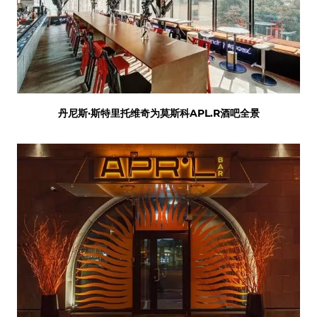
丹尼斯·斯特里托维奇为莫斯科APL.R酒吧全景