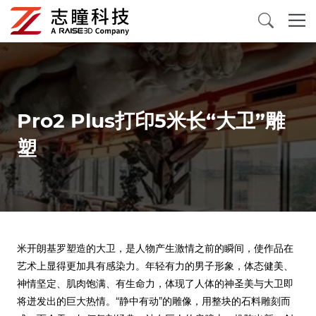
3D打印机
三维扫描仪
Pro2 Plus打印5米长“大卫”雕
塑
3D打印材料
配件及消耗品
应用案例
米开朗基罗塑造的大卫，是人物产生激情之前的瞬间，使作品在
关于我们
艺术上显得更加具有感染力。年轻有力的男子形象，体态健美、
神情坚定、肌肉饱满、有生命力，体现了人体的神圣美与大卫即
将迸发出的巨大热情。“静中有动”的雕像，用整块的石料雕刻而