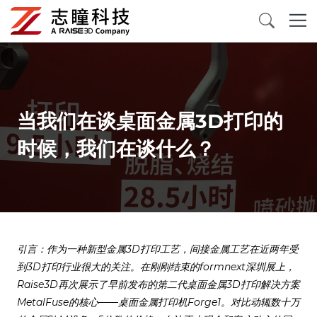
3D打印机
三维扫描仪
当我们在谈桌面金属3D打印的
时候，我们在谈什么？
3D打印材料
配件及消耗品
应用案例
引言：作为一种新型金属3D打印工艺，间接金属工艺在近两年受
关于我们
到3D打印行业很大的关注。在刚刚结束的formnext深圳展上，
Raise3D再次展示了早前发布的第二代桌面金属3D打印解决方案
MetalFuse的核心——桌面金属打印机Forge1。对比动辄数十万