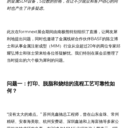
的金属SLM设备，5位数的价格，在让不少观众和客户动心的同
时也产生了许多疑虑。
此次在formnext展会期间由南极熊特别组织了直播，让网友犀
利地提出问题，同时也邀请了金属线材合作伙伴BASF的陈立博
士和从事金属注射成型（MIM）行业从业超过20年的两位专家邱
耀弘博士和张士荣来给各位答疑解忧。我们特别在展会后整理了
当时提出的六个极为犀利的问题。
问题一：打印、脱脂和烧结的流程工艺可靠性如
何？
“没有太大的难点。” 苏州兆鑫驰总工程师，曾在山东金珠、常州
精研、安泰海美歌、杭州安费诺、深圳鑫迪和上海富驰等多家公