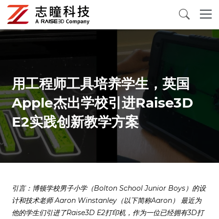
3D打印机
三维扫描仪
用工程师工具培养学生，英国
Apple杰出学校引进Raise3D
3D打印材料
E2实践创新教学方案
配件及消耗品
应用案例
关于我们
引言：博顿学校男子小学（Bolton School Junior Boys）的设
计和技术老师 Aaron Winstanley（以下简称Aaron） 最近为
他的学生们引进了Raise3D E2打印机，作为一位已经拥有3D打