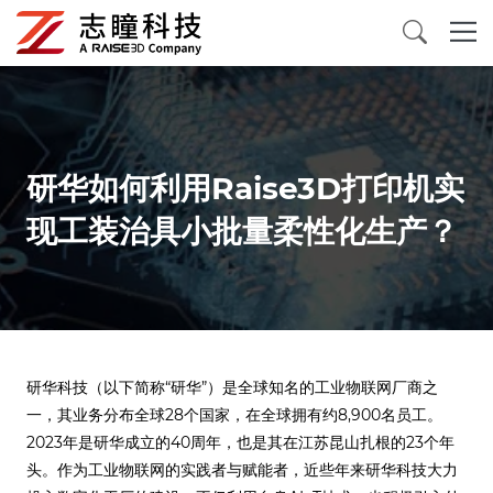
3D打印机
三维扫描仪
研华如何利用Raise3D打印机实
现工装治具小批量柔性化生产？
3D打印材料
配件及消耗品
应用案例
研华科技（以下简称“研华”）是全球知名的工业物联网厂商之
关于我们
一，其业务分布全球28个国家，在全球拥有约8,900名员工。
2023年是研华成立的40周年，也是其在江苏昆山扎根的23个年
头。作为工业物联网的实践者与赋能者，近些年来研华科技大力